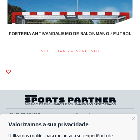
PORTERIA ANTIVANDALISMO DE BALONMANO / FUTBOL
Solicitar presupuesto
QUIÉNES SOMOS
Mi cuenta
Valorizamos a sua privacidade
SERVICIOS
Pos venta
TIENDA ONLINE
Utilizamos cookies para melhorar a sua experiência de
Condiciones de venta