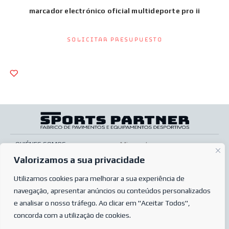
marcador electrónico oficial multideporte pro ii
Solicitar presupuesto
QUIÉNES SOMOS
Mi cuenta
Valorizamos a sua privacidade
SERVICIOS
Pos venta
TIENDA ONLINE
Utilizamos cookies para melhorar a sua experiência de
Condiciones de venta
navegação, apresentar anúncios ou conteúdos personalizados
PREGUNTAS MÁS FRECUENTES
Condiciones de pedido
e analisar o nosso tráfego. Ao clicar em "Aceitar Todos",
POLÍTICA DE PRIVACIDAD
Complaints book
concorda com a utilização de cookies.