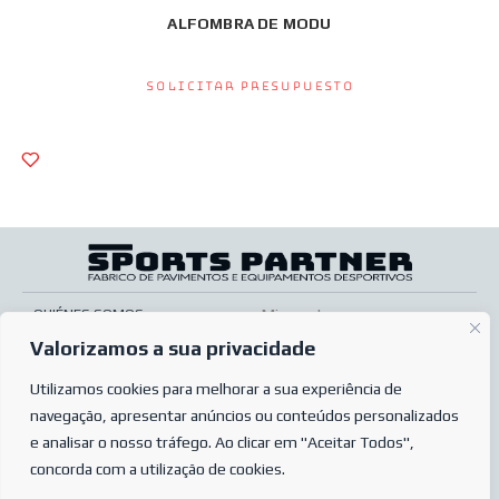
ALFOMBRA DE MODU
Solicitar presupuesto
QUIÉNES SOMOS
Mi cuenta
Valorizamos a sua privacidade
SERVICIOS
Pos venta
TIENDA ONLINE
Utilizamos cookies para melhorar a sua experiência de
Condiciones de venta
navegação, apresentar anúncios ou conteúdos personalizados
PREGUNTAS MÁS FRECUENTES
Condiciones de pedido
e analisar o nosso tráfego. Ao clicar em "Aceitar Todos",
POLÍTICA DE PRIVACIDAD
Complaints book
concorda com a utilização de cookies.