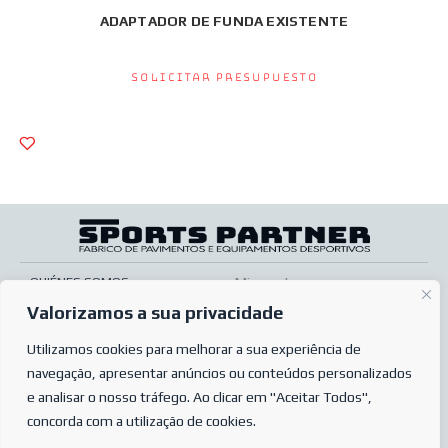
ADAPTADOR DE FUNDA EXISTENTE
Solicitar presupuesto
QUIÉNES SOMOS
Mi cuenta
Valorizamos a sua privacidade
SERVICIOS
Pos venta
TIENDA ONLINE
Utilizamos cookies para melhorar a sua experiência de
Condiciones de venta
navegação, apresentar anúncios ou conteúdos personalizados
PREGUNTAS MÁS FRECUENTES
Condiciones de pedido
e analisar o nosso tráfego. Ao clicar em "Aceitar Todos",
POLÍTICA DE PRIVACIDAD
Complaints book
concorda com a utilização de cookies.