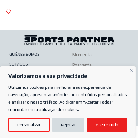
QUIÉNES SOMOS
Mi cuenta
SERVICIOS
Pos venta
TIENDA ONLINE
Valorizamos a sua privacidade
Condiciones de venta
PREGUNTAS MÁS FRECUENTES
Condiciones de pedido
Utilizamos cookies para melhorar a sua experiência de
POLÍTICA DE PRIVACIDAD
navegação, apresentar anúncios ou conteúdos personalizados
Complaints book
e analisar o nosso tráfego. Ao clicar em "Aceitar Todos",
concorda com a utilização de cookies.
© 2023
Sports Partner
Todos los derechos reservados.
Personalizar
Rejeitar
Aceite tudo