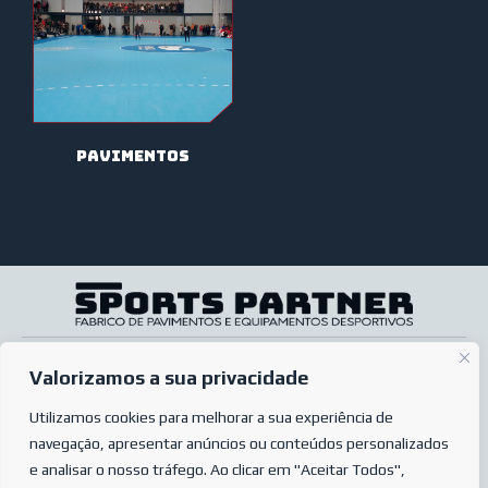
Pavimentos
SOBRE NÓS
A minha conta
Valorizamos a sua privacidade
SERVIÇOS
Pós-venda
Utilizamos cookies para melhorar a sua experiência de
LOJA ONLINE
Condições de venda
navegação, apresentar anúncios ou conteúdos personalizados
PERGUNTAS MAIS FREQUENTES
Condições de encomenda
e analisar o nosso tráfego. Ao clicar em "Aceitar Todos",