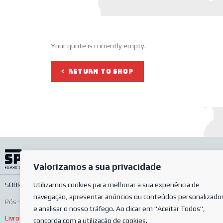
Your quote is currently empty.
RETURN TO SHOP
Valorizamos a sua privacidade
SOBRE NÓS
Utilizamos cookies para melhorar a sua experiência de
SERVIÇOS
LOJA ONLINE
PERGUNTAS MAIS FREQUENTES
POLÍ
navegação, apresentar anúncios ou conteúdos personalizado
Pós-venda
Condições de venda
Condições de encomenda
e analisar o nosso tráfego. Ao clicar em "Aceitar Todos",
Livro de reclamações
concorda com a utilização de cookies.