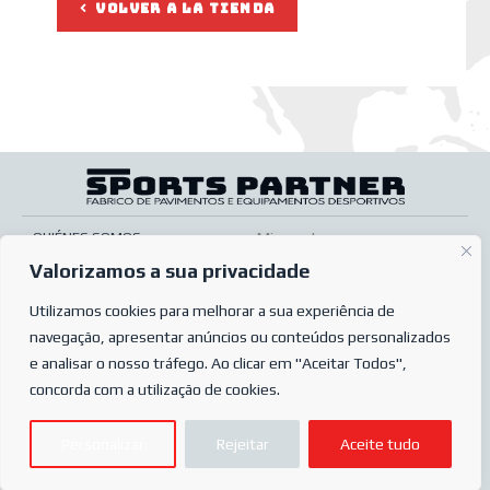
VOLVER A LA TIENDA
QUIÉNES SOMOS
Mi cuenta
Valorizamos a sua privacidade
SERVICIOS
Pos venta
TIENDA ONLINE
Utilizamos cookies para melhorar a sua experiência de
Condiciones de venta
navegação, apresentar anúncios ou conteúdos personalizados
PREGUNTAS MÁS FRECUENTES
Condiciones de pedido
e analisar o nosso tráfego. Ao clicar em "Aceitar Todos",
POLÍTICA DE PRIVACIDAD
Complaints book
concorda com a utilização de cookies.
© 2023
Sports Partner
Personalizar
Rejeitar
Aceite tudo
Todos los derechos reservados.