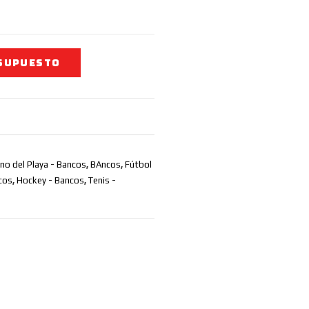
SUPUESTO
o del Playa - Bancos
,
BAncos
,
Fútbol
cos
,
Hockey - Bancos
,
Tenis -