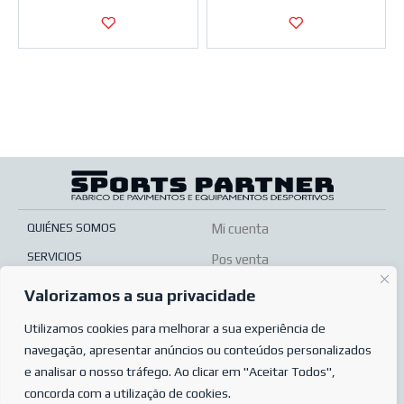
QUIÉNES SOMOS
Mi cuenta
SERVICIOS
Pos venta
TIENDA ONLINE
Condiciones de venta
Valorizamos a sua privacidade
PREGUNTAS MÁS FRECUENTES
Condiciones de pedido
Utilizamos cookies para melhorar a sua experiência de
POLÍTICA DE PRIVACIDAD
navegação, apresentar anúncios ou conteúdos personalizados
Complaints book
e analisar o nosso tráfego. Ao clicar em "Aceitar Todos",
© 2023
Sports Partner
concorda com a utilização de cookies.
Todos los derechos reservados.