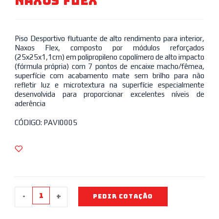
Naxos Flex
Piso Desportivo flutuante de alto rendimento para interior,
Naxos Flex, composto por módulos reforçados
(25x25x1,1cm) em polipropileno copolímero de alto impacto
(fórmula própria) com 7 pontos de encaixe macho/fêmea,
superfície com acabamento mate sem brilho para não
refletir luz e microtextura na superfície especialmente
desenvolvida para proporcionar excelentes níveis de
aderência
CÓDIGO: PAVI0005
-
+
PEDIR COTAÇÃO