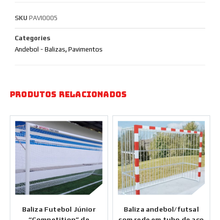
SKU
PAVI0005
Categories
Andebol - Balizas
,
Pavimentos
Produtos Relacionados
Baliza Futebol Júnior
Baliza andebol/futsal
“Competition” de
com rede em tubo de aço