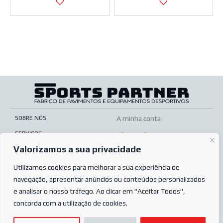
SOBRE NÓS
A minha conta
SERVIÇOS
Pós-venda
Valorizamos a sua privacidade
LOJA ONLINE
Condições de venda
PERGUNTAS MAIS FREQUENTES
Utilizamos cookies para melhorar a sua experiência de
Condições de encomenda
navegação, apresentar anúncios ou conteúdos personalizados
POLÍTICA DE PRIVACIDADE
e analisar o nosso tráfego. Ao clicar em "Aceitar Todos",
concorda com a utilização de cookies.
© 2024
Sports Partner
| Todos os direitos reservados.