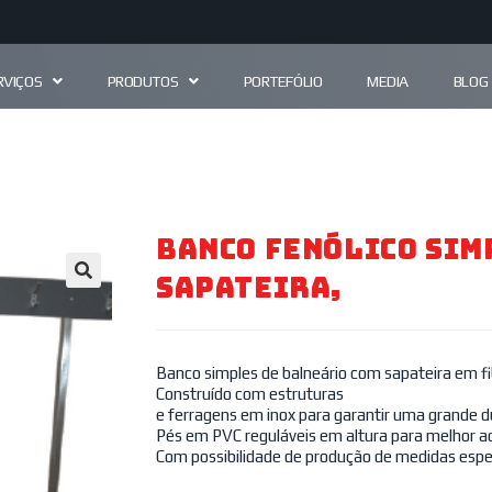
RVIÇOS
PRODUTOS
PORTEFÓLIO
MEDIA
BLOG
Banco Fenólico Sim
Sapateira,
🔍
Banco simples de balneário com sapateira em fib
Construído com estruturas
e ferragens em inox para garantir uma grande du
Pés em PVC reguláveis em altura para melhor ad
Com possibilidade de produção de medidas espec