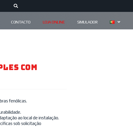
CONTACTO
LOJA ONLINE
SIMULADOR
ples Com
ras fenólicas.
rabilidade.
aptação ao local de instalação.
íficas sob solicitação