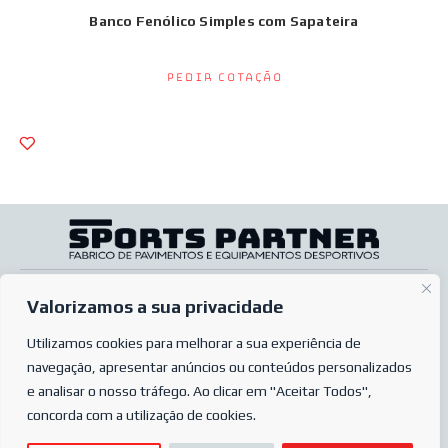
Banco Fenólico Simples com Sapateira
Pedir Cotação
SOBRE NÓS
A minha conta
Valorizamos a sua privacidade
SERVIÇOS
Pós-venda
Utilizamos cookies para melhorar a sua experiência de
LOJA ONLINE
Condições de venda
navegação, apresentar anúncios ou conteúdos personalizados
PERGUNTAS MAIS FREQUENTES
Condições de encomenda
e analisar o nosso tráfego. Ao clicar em "Aceitar Todos",
POLÍTICA DE PRIVACIDADE
concorda com a utilização de cookies.