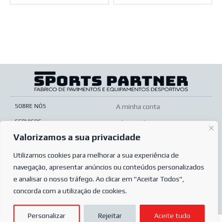
SOBRE NÓS
A minha conta
SERVIÇOS
Pós-venda
Valorizamos a sua privacidade
LOJA ONLINE
Condições de venda
PERGUNTAS MAIS FREQUENTES
Utilizamos cookies para melhorar a sua experiência de
Condições de encomenda
navegação, apresentar anúncios ou conteúdos personalizados
POLÍTICA DE PRIVACIDADE
e analisar o nosso tráfego. Ao clicar em "Aceitar Todos",
concorda com a utilização de cookies.
© 2024
Sports Partner
| Todos os direitos reservados.
Personalizar
Rejeitar
Aceite tudo